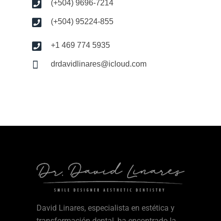
(+504) 9696-7214
(+504) 95224-855
+1 469 774 5935
drdavidlinares@icloud.com
David Linares, especialista en estética y
transformación dental, ha encontrado la