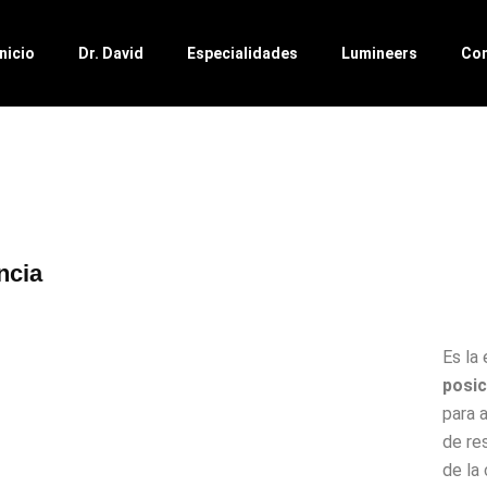
Inicio
Dr. David
Especialidades
Lumineers
Co
ncia
Es la
posic
para a
de res
de la 