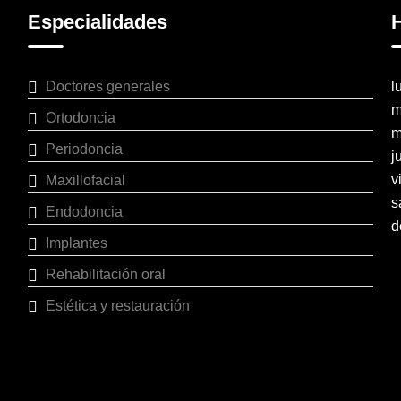
Especialidades
H
Doctores generales
l
m
Ortodoncia
m
Periodoncia
j
v
Maxillofacial
s
Endodoncia
d
Implantes
Rehabilitación oral
Estética y restauración