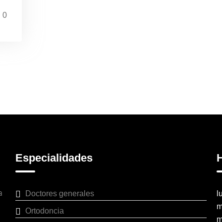
0
Especialidades
H
a
Doctores generales
l
m
Ortodoncia
m