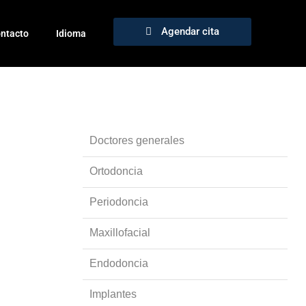
Agendar cita
ntacto
Idioma
Doctores generales
Ortodoncia
Periodoncia
Maxillofacial
Endodoncia
Implantes