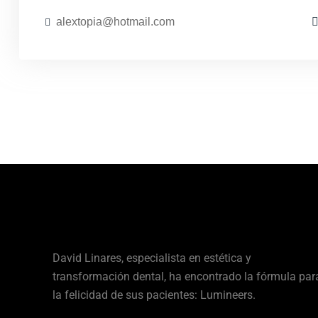
alextopia@hotmail.com
David Linares, especialista en estética y
transformación dental, ha encontrado la fórmula par
la felicidad de sus pacientes: Lumineers.