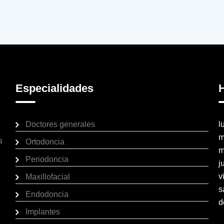
Especialidades
H
Doctores generales
l
m
a
Ortodoncia
m
Periodoncia
j
v
Maxillofacial
s
Endodoncia
d
Implantes