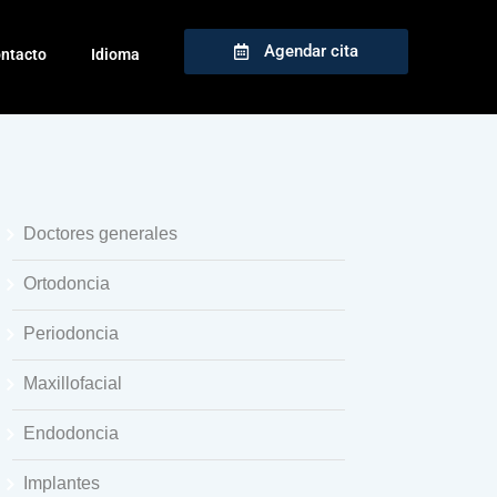
Agendar cita
ntacto
Idioma
Doctores generales
Ortodoncia
Periodoncia
Maxillofacial
Endodoncia
Implantes